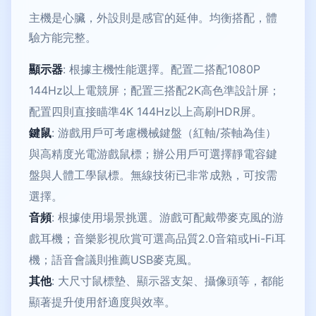
主機是心臟，外設則是感官的延伸。均衡搭配，體
驗方能完整。
顯示器
: 根據主機性能選擇。配置二搭配1080P
144Hz以上電競屏；配置三搭配2K高色準設計屏；
配置四則直接瞄準4K 144Hz以上高刷HDR屏。
鍵鼠
: 游戲用戶可考慮機械鍵盤（紅軸/茶軸為佳）
與高精度光電游戲鼠標；辦公用戶可選擇靜電容鍵
盤與人體工學鼠標。無線技術已非常成熟，可按需
選擇。
音頻
: 根據使用場景挑選。游戲可配戴帶麥克風的游
戲耳機；音樂影視欣賞可選高品質2.0音箱或Hi-Fi耳
機；語音會議則推薦USB麥克風。
其他
: 大尺寸鼠標墊、顯示器支架、攝像頭等，都能
顯著提升使用舒適度與效率。