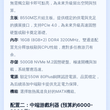
無需獨立顯卡即可點亮，為未來升級留出空間與預
算。
主板
: B550M芯片組主板。提供穩定的供電與充足
的擴展接口，支持PCIe 4.0，為未來升級高速固態
硬盤或顯卡奠定基礎。
內存
: 16GB (8GB×2) DDR4 3200MHz。雙通道配
置充分釋放核顯與CPU性能，應對多任務游刃有
余。
存儲
: 500GB NVMe M.2固態硬盤。極速開機與加
載，系統響應迅速。
電源
: 額定550W 80Plus銅牌認證電源。品質穩定，
為后續添加中端顯卡提供充足電力保障。
機箱
: 選擇散熱風道良好的MATX機箱。
配置二：中端游戲利器 (預算約6000-