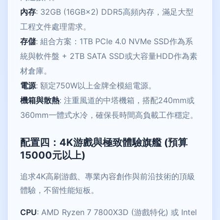
內存
: 32GB (16GB×2) DDR5高頻內存，滿足大型
工程文件處理需求。
存儲
: 組合方案：1TB PCIe 4.0 NVMe SSD作為系
統與軟件盤 + 2TB SATA SSD或大容量HDD作為素
材倉庫。
電源
: 額定750W以上金牌全模組電源。
機箱與散熱
: 注重風道的中塔機箱，搭配240mm或
360mm一體式水冷，確保長時間高負載工作穩定。
配置四：4K游戲與極致體驗旗艦 (預算
15000元以上)
追求4K高刷游戲、專業內容創作與前沿技術的頂級
體驗，不留性能短板。
CPU
: AMD Ryzen 7 7800X3D (游戲特化) 或 Intel