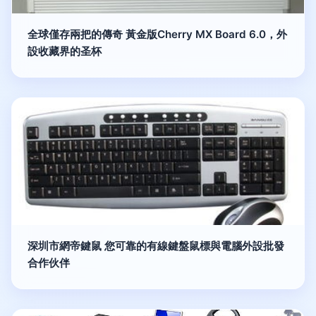
全球僅存兩把的傳奇 黃金版Cherry MX Board 6.0，外
設收藏界的圣杯
深圳市網帝鍵鼠 您可靠的有線鍵盤鼠標與電腦外設批發
合作伙伴