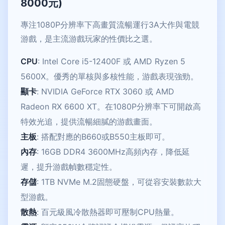
8000元)
專注1080P分辨率下高畫質流暢運行3A大作與電競
游戲，是主流游戲玩家的性價比之選。
CPU
: Intel Core i5-12400F 或 AMD Ryzen 5
5600X。優秀的單核與多核性能，游戲表現強勁。
顯卡
: NVIDIA GeForce RTX 3060 或 AMD
Radeon RX 6600 XT。在1080P分辨率下可開啟高
特效光追，提供流暢細膩的游戲畫面。
主板
: 搭配對應的B660或B550主板即可。
內存
: 16GB DDR4 3600MHz高頻內存，降低延
遲，提升游戲幀數穩定性。
存儲
: 1TB NVMe M.2固態硬盤，可從容安裝數款大
型游戲。
散熱
: 百元級風冷散熱器即可壓制CPU熱量。