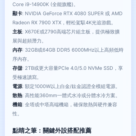
Core i9-14900K (全能旗艦)。
顯卡
: NVIDIA GeForce RTX 4080 SUPER 或 AMD
Radeon RX 7900 XTX，輕松駕馭4K光追游戲。
主板
: X670E或Z790高端芯片組主板，提供極致擴
展與超頻潛力。
內存
: 32GB或64GB DDR5 6000MHz以上高頻低時
序內存。
存儲
: 2TB或更大容量PCIe 4.0/5.0 NVMe SSD，享
受極速讀寫。
電源
: 額定1000W以上白金/鈦金認證全模組電源。
散熱
: 高性能360mm一體式水冷或分體水冷方案。
機箱
: 全塔或中塔高端機箱，確保散熱與硬件兼容
性。
點睛之筆：關鍵外設搭配推薦