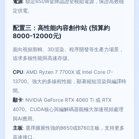
電源
: 額定650W金牌認證全模組電源，保證高效穩
定供電。
配置三：高性能內容創作站 (預算約
8000-12000元)
面向視頻剪輯、3D渲染、程序開發等生產力場景，
追求多核性能與高速存儲。
CPU
: AMD Ryzen 7 7700X 或 Intel Core i7-
13700。強大的多線程性能，顯著縮短渲染與編譯時
間。
顯卡
: NVIDIA GeForce RTX 4060 Ti 或 RTX
4070。CUDA核心與編解碼器能極大加速視頻處理
與AI應用。
主板
: 選擇擴展性強的B650或B760主板，支持更多
高速接口。